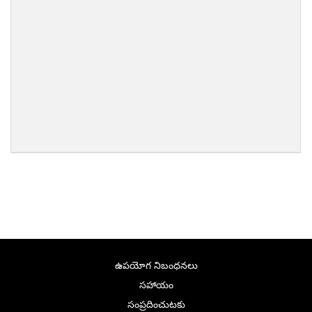
ఉపయోగ నిబంధనలు
సహాయం
సంప్రదించుటకు