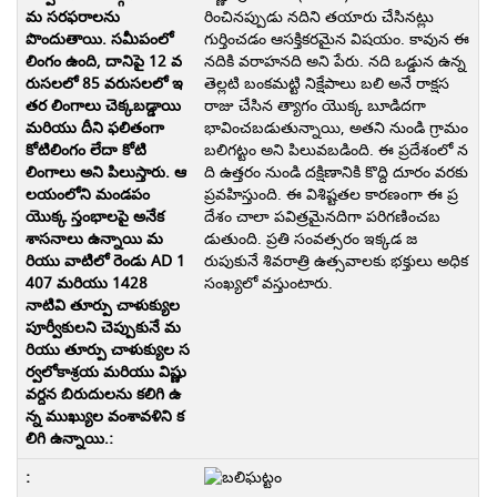
రించినప్పుడు నదిని తయారు చేసినట్లు
గుర్తించడం ఆసక్తికరమైన విషయం. కావున ఈ
నదికి వరాహనది అని పేరు. నది ఒడ్డున ఉన్న
తెల్లటి బంకమట్టి నిక్షేపాలు బలి అనే రాక్షస
రాజు చేసిన త్యాగం యొక్క బూడిదగా
భావించబడుతున్నాయి, అతని నుండి గ్రామం
బలిగట్టం అని పిలువబడింది. ఈ ప్రదేశంలో న
ది ఉత్తరం నుండి దక్షిణానికి కొద్ది దూరం వరకు
ప్రవహిస్తుంది. ఈ విశిష్టతల కారణంగా ఈ ప్ర
దేశం చాలా పవిత్రమైనదిగా పరిగణించబ
డుతుంది. ప్రతి సంవత్సరం ఇక్కడ జ
రుపుకునే శివరాత్రి ఉత్సవాలకు భక్తులు అధిక
సంఖ్యలో వస్తుంటారు.