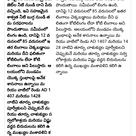
పొందుతాయి. సమీపంలో లింగం ఉంది,
దానిపై 12 వరుసలలో 85 వరుసలలో ఇతర
లింగాలు చెక్కబడ్డాయి మరియు దీని ఫ
లితంగా కోటిలింగం లేదా కోటి లింగాలు అని
పిలుస్తారు. ఆలయంలోని మండపం యొక్క
స్తంభాలపై అనేక శాసనాలు ఉన్నాయి మ
రియు వాటిలో రెండు AD 1407 మరియు 14
28 నాటివి తూర్పు చాళుక్యుల పూర్వీకులని
చెప్పుకునే మరియు తూర్పు చాళుక్యుల సర్వ
లోకాశ్రయ మరియు విష్ణు వర్దన బిరుదులను
కలిగి ఉన్న ముఖ్యుల వంశావళిని కలిగి ఉ
న్నాయి.