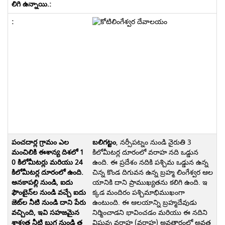
బలిగట్టం
, నర్సీపట్నం నుండి నైరుతి 3
కిలోమీటర్ల దూరంలో వరాహ నది ఒడ్డున
ఉంది. ఈ ప్రదేశం నదికి పశ్చిమ ఒడ్డున ఉన్న
చిన్న కొండ దిగువన ఉన్న బ్రహ్మ లింగేశ్వర ఆల
యానికి దాని ప్రాముఖ్యతను కలిగి ఉంది. ఇ
క్కడ మందిరం పశ్చిమాభిముఖంగా
ఉంటుంది. ఈ ఆలయాన్ని బ్రహ్మదేవుడు
నిర్మించాడని భావించడం మరియు ఈ నదిని
విష్ణువు వరాహ (వరాహ) అవతారంలో అవత