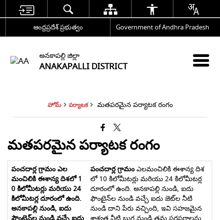
ఆంధ్రప్రదేశ్ ప్రభుత్వం
Government of Andhra Pradesh
అనకాపల్లి జిల్లా
ANAKAPALLI DISTRICT
మతపరమైన పర్యాటక రంగం
హోమ్
పర్యాటక
మతపరమైన పర్యాటక రంగం
పంచదార్ల గ్రామం
ఎలమంచిలికి ఈశాన్య దిశ
లో 10 కిలోమీటర్లు మరియు 24 కిలోమీటర్ల
దూరంలో ఉంది. అనకాపల్లి నుండి, ఐదు
ఫౌంటైన్‌ల నుండి వచ్చే ఐదు జెట్‌ల నీటి
నుండి దాని పేరు వచ్చింది, ఇవి సహజమైన
శాశ్వత నీటి బుగ్గ నుండి తమ సరఫరాలను