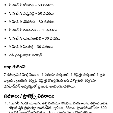
సి.హెచ్.సి కోటౌరట్ల – 50 పడకలు
సి.హెచ్.సి నక్కపల్లి – 50 పడకలు
సి.హెచ్.సి చోడవరం – 30 పడకలు
సి.హెచ్.సి మాడుగుల – 30 పడకలు
సి.హెచ్.సి యలమంచిలి – 30 పడకలు
సి.హెచ్.సి పెందుర్తి – 30 పడకలు
ఎపి వైద్య విధాన పరిషత్
శాఖ గురించి:
7 కమ్యూనిటీ హెల్త్ సెంటర్ , 1 ఏరియా హాస్పిటల్, 1 డిస్ట్రిక్ట్ హాస్పిటల్ 1 బ్లడ్
బ్యాంక్ క్యాటరింగ్ సర్వీస్లు డిస్ట్రిక్ట్ కోఆర్డినేటర్ ఆఫ్ హాస్పిటల్ సర్వీసెస్-
డిసిహేచ్ఎస్ ఆధ్వర్యంలో ప్రజలకు అందించబడతాయి.
పథకాలు / ప్రాజెక్ట్స్ వివరాలు:
1.జననీ సురక్ష యోజన: తల్లి మరియు శిశువుల మరణాలను తగ్గించడానికి,
గర్భిణీ స్త్రీకి ప్రభుత్వం అందించేది. గ్రామీణ, గిరిజన, ప్రాంతములో రూ .600
/ – పట్టణాలలో ఆసుపత్రులు 1000 రూపాయలు పొందుతాయి.