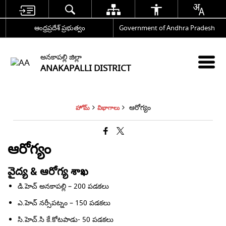
ఆంధ్రప్రదేశ్ ప్రభుత్వం
Government of Andhra Pradesh
అనకాపల్లి జిల్లా
ANAKAPALLI DISTRICT
ఆరోగ్యం
హోమ్
విభాగాలు
ఆరోగ్యం
వైద్య & ఆరోగ్య శాఖ
డి.హెచ్ అనకాపల్లి – 200 పడకలు
ఎ.హెచ్ నర్సీపట్నం – 150 పడకలు
సి.హెచ్.సి కే.కోటపాడు- 50 పడకలు