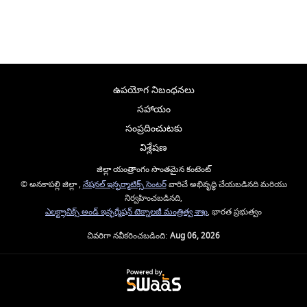
ఉపయోగ నిబంధనలు
సహాయం
సంప్రదించుటకు
విశ్లేషణ
జిల్లా యంత్రాంగం సొంతమైన కంటెంట్
© అనకాపల్లి జిల్లా ,
నేషనల్ ఇన్ఫర్మాటిక్స్ సెంటర్
వారిచే అభివృద్ధి చేయబడినది మరియు
నిర్వహించబడినది,
ఎలక్ట్రానిక్స్ అండ్ ఇన్ఫర్మేషన్ టెక్నాలజీ మంత్రిత్వ శాఖ
, భారత ప్రభుత్వం
చివరిగా నవీకరించబడింది:
Aug 06, 2026