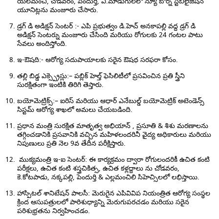
యలమంచి, చోడవరం, పెందుర్తి, వి.మాడుగులలో న్యూ బోర్న్ స్టెబిలైజేషన్
యూనిట్లను మంజూరు చేసారు.
డ్రగ్ డి అడిక్షన్ సెంటర్ :- ఎపి ప్రభుత్వం డి.హెచ్ అనకాపల్లి వద్ద డ్రగ్ డి
అడిక్షన్ సెంటర్ను మంజూరు చేసింది మరియు రోగులకు 24 గంటల పాటు
సేవలు అందిస్తోంది.
ఇ-ఔషది:- ఆరోగ్య సదుపాయాలకు సరైన ఔషధ సరఫరా కోసం.
తల్లి బిడ్డ ఎక్స్ప్రెస్లు:– పబ్లిక్ హెల్త్ ఫెసిలిటీలో ప్రసవించిన ప్రతి స్త్రీని
సురక్షితంగా ఇంటికి తిరిగి తెస్తారు.
బయోమెట్రిక్స్:– ఐరిస్ మరియు ఆధార్ ఎనేబుల్డ్ బయోమెట్రిక్ అటెండెన్స్
సిస్టమ్ ఆరోగ్య శాఖలో అమలు చేయబడింది.
ప్రధాన మంత్రి సురక్షిత మాతృత్వ అభియాన్ , ప్రసూతి & శిశు మరణాలను
తగ్గించడానికి ప్రసవానికి వచ్చిన మహిళలందరినీ వైద్య అధికారులు మరియు
నిపుణులు ప్రతి నెల 9వ తేదీన పరీక్షిస్తారు.
ముక్యమంత్రి ఇ-ఐ సెంటర్: ఈ కార్యక్రమం ద్వారా రోగులందరికీ ఉచిత కంటి
పరీక్షలు, ఉచిత కంటి శస్త్రచికిత్స, ఉచిత కళ్లద్దాలు ను చోడవరం,
కె.కోటపాడు, నక్కపల్లి, పెందుర్తి & ఎల్లమంచిలి సిహెచ్సిలలో లభిస్తాయి.
హాస్పిటల్ శానిటేషన్ పాలసీ: మెరుగైన ఎపివివిప నియంత్రిత ఆరోగ్య సంస్థల
క్రింద ఆసుపత్రులలో పారిశుధ్యాన్ని మెరుగుపరచడం మరియు సరైన
పరిశుభ్రతను నిర్వహించడం.