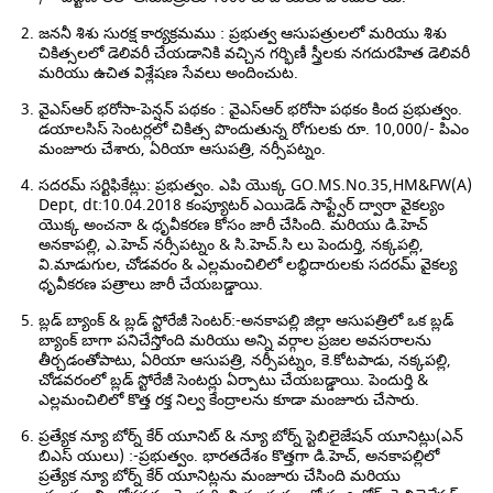
జననీ శిశు సురక్ష కార్యక్రమము : ప్రభుత్వ ఆసుపత్రులలో మరియు శిశు
చికిత్సలలో డెలివరీ చేయడానికి వచ్చిన గర్భిణీ స్త్రీలకు నగదురహిత డెలివరీ
మరియు ఉచిత విశ్లేషణ సేవలు అందించుట.
వైఎస్ఆర్ భరోసా-పెన్షన్ పథకం : వైఎస్ఆర్ భరోసా పథకం కింద ప్రభుత్వం.
డయాలసిస్ సెంటర్లలో చికిత్స పొందుతున్న రోగులకు రూ. 10,000/- పిఎం
మంజూరు చేశారు, ఏరియా ఆసుపత్రి, నర్సీపట్నం.
సదరమ్ సర్టిఫికేట్లు: ప్రభుత్వం. ఎపి యొక్క GO.MS.No.35,HM&FW(A)
Dept, dt:10.04.2018 కంప్యూటర్ ఎయిడెడ్ సాఫ్ట్వేర్ ద్వారా వైకల్యం
యొక్క అంచనా & ధృవీకరణ కోసం జారీ చేసింది. మరియు డి.హెచ్
అనకాపల్లి, ఎ.హెచ్ నర్సీపట్నం & సి.హెచ్.సి లు పెందుర్తి, నక్కపల్లి,
వి.మాడుగుల, చోడవరం & ఎల్లమంచిలిలో లబ్ధిదారులకు సదరమ్ వైకల్య
ధృవీకరణ పత్రాలు జారీ చేయబడ్డాయి.
బ్లడ్ బ్యాంక్ & బ్లడ్ స్టోరేజీ సెంటర్:-అనకాపల్లి జిల్లా ఆసుపత్రిలో ఒక బ్లడ్
బ్యాంక్ బాగా పనిచేస్తోంది మరియు అన్ని వర్గాల ప్రజల అవసరాలను
తీర్చడంతోపాటు, ఏరియా ఆసుపత్రి, నర్సీపట్నం, కె.కోటపాడు, నక్కపల్లి,
చోడవరంలో బ్లడ్ స్టోరేజీ సెంటర్లు ఏర్పాటు చేయబడ్డాయి. పెందుర్తి &
ఎల్లమంచిలిలో కొత్త రక్త నిల్వ కేంద్రాలను కూడా మంజూరు చేసారు.
ప్రత్యేక న్యూ బోర్న్ కేర్ యూనిట్ & న్యూ బోర్న్ స్టెబిలైజేషన్ యూనిట్లు(ఎన్
బిఎస్ యులు) :-ప్రభుత్వం. భారతదేశం కొత్తగా డి.హెచ్, అనకాపల్లిలో
ప్రత్యేక న్యూ బోర్న్ కేర్ యూనిట్లను మంజూరు చేసింది మరియు